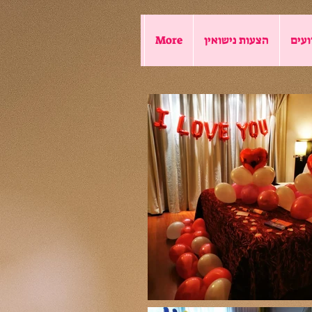
ועים
הצעות נישואין
More