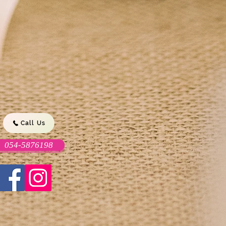
Call Us
054-5876198