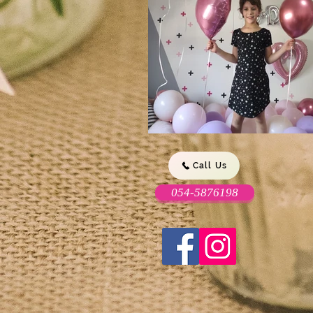
Call Us
054-5876198