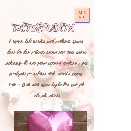
ME
NU
FLOWER BOX
! המתנה המושלמת ליום האהבה ולכל חגיגה
פרחים תמיד יהוו מחווה רומנטית בכל גיל ובכל
זמן , התאמנו עבורכם מגוון רחב של קופסאות
פרחים בעיצוב אישי ובשילוב יין ושוקולדים
!אין יותר כיף מלקבל מתנה שווה שכזו - ישר
כובשת את הלב